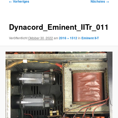
Bilder-
← Vorheriges
Nächstes →
Navigation
Dynacord_Eminent_IITr_011
Veröffentlicht
Oktober 30, 2022
am
2016 × 1512
in
Eminent II-T