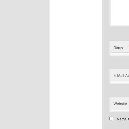
Name
E-Mail-A
Website
Name, E