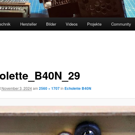
echnik
Hersteller
Bilder
Videos
Projekte
Community
olette_B40N_29
t
November 3, 2024
am
2560 × 1707
in
Echolette B40N