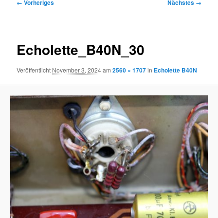
Bilder-
← Vorheriges
Nächstes →
Navigation
Echolette_B40N_30
Veröffentlicht
November 3, 2024
am
2560 × 1707
in
Echolette B40N