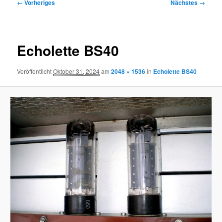
Bilder-
← Vorheriges
Nächstes →
Navigation
Echolette BS40
Veröffentlicht
Oktober 31, 2024
am
2048 × 1536
in
Echolette BS40