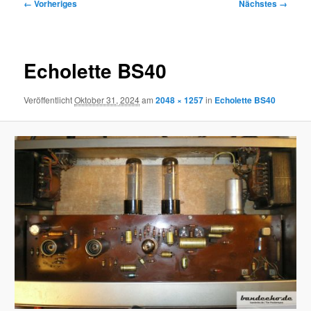
Bilder-
← Vorheriges
Nächstes →
Navigation
Echolette BS40
Veröffentlicht
Oktober 31, 2024
am
2048 × 1257
in
Echolette BS40