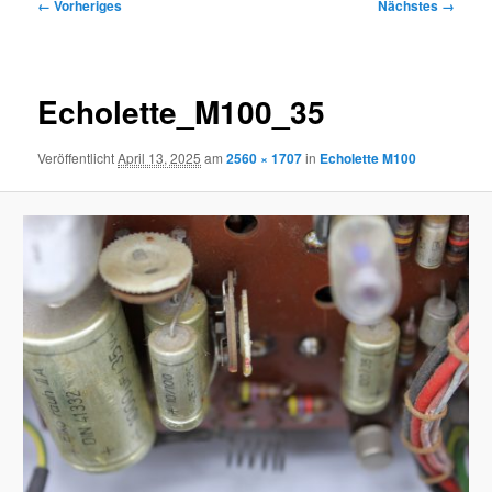
Bilder-
← Vorheriges
Nächstes →
Navigation
Echolette_M100_35
Veröffentlicht
April 13, 2025
am
2560 × 1707
in
Echolette M100