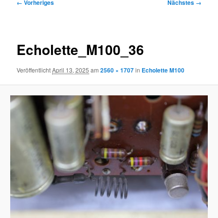
Bilder-
← Vorheriges
Nächstes →
Navigation
Echolette_M100_36
Veröffentlicht
April 13, 2025
am
2560 × 1707
in
Echolette M100