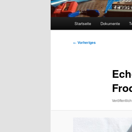
Hauptmenü
Startseite
Dokumente
T
Bilder-
← Vorheriges
Navigation
Ech
Fro
Veröffentlich