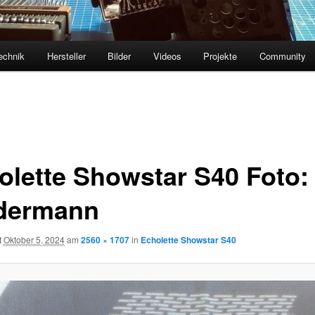
echnik
Hersteller
Bilder
Videos
Projekte
Community
olette Showstar S40 Foto:
dermann
t
Oktober 5, 2024
am
2560 × 1707
in
Echolette Showstar S40