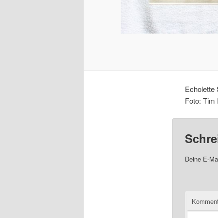
Echolette
Foto: Tim
Schre
Deine E-Mai
Komment