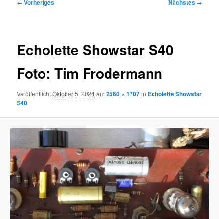
Bilder-
← Vorheriges
Nächstes →
Navigation
Echolette Showstar S40
Foto: Tim Frodermann
Veröffentlicht
Oktober 5, 2024
am
2560 × 1707
in
Echolette Showstar
S40