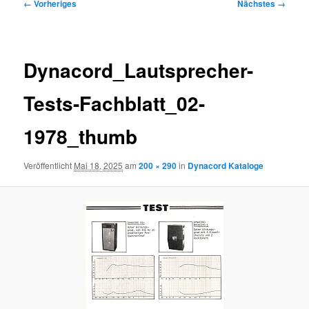
Bilder-
← Vorheriges
Nächstes →
Navigation
Dynacord_Lautsprecher-
Tests-Fachblatt_02-
1978_thumb
Veröffentlicht
Mai 18, 2025
am
200 × 290
in
Dynacord Kataloge