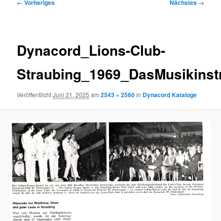
Bilder-
← Vorheriges
Nächstes →
Navigation
Dynacord_Lions-Club-
Straubing_1969_DasMusikins
Veröffentlicht
Juni 21, 2025
am
2543 × 2560
in
Dynacord Kataloge