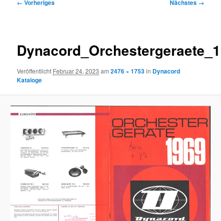
Bilder-
← Vorheriges
Nächstes →
Navigation
Dynacord_Orchestergeraete_
Veröffentlicht
Februar 24, 2023
am
2476 × 1753
in
Dynacord
Kataloge