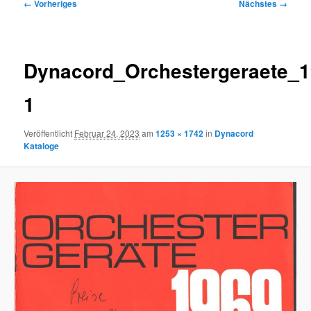
Bilder-
← Vorheriges
Nächstes →
Navigation
Dynacord_Orchestergeraete_1
1
Veröffentlicht
Februar 24, 2023
am
1253 × 1742
in
Dynacord
Kataloge