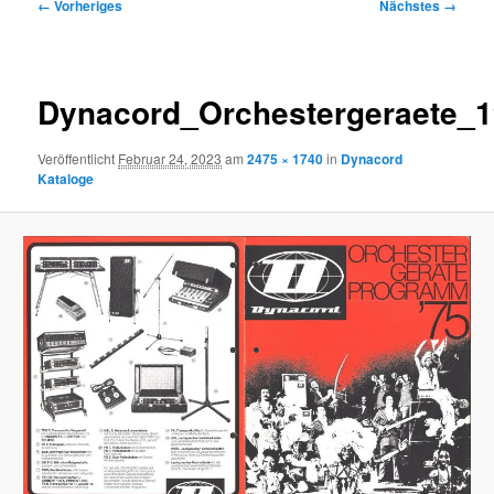
Bilder-
← Vorheriges
Nächstes →
Navigation
Dynacord_Orchestergeraete_
Veröffentlicht
Februar 24, 2023
am
2475 × 1740
in
Dynacord
Kataloge