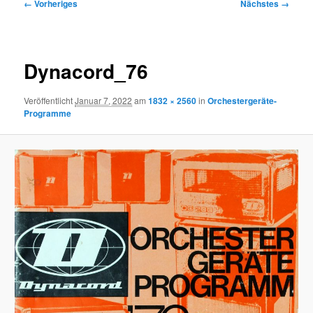
Bilder-
← Vorheriges
Nächstes →
Navigation
Dynacord_76
Veröffentlicht
Januar 7, 2022
am
1832 × 2560
in
Orchestergeräte-
Programme