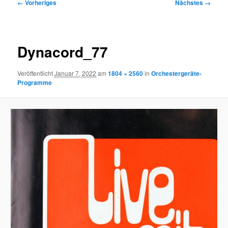
Bilder-
← Vorheriges
Nächstes →
Navigation
Dynacord_77
Veröffentlicht
Januar 7, 2022
am
1804 × 2560
in
Orchestergeräte-
Programme