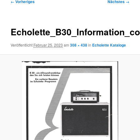
Bilder-
← Vorheriges
Nächstes →
Navigation
Echolette_B30_Information_co
Veröffentlicht
Februar 25, 2023
am
308 × 438
in
Echolette Kataloge