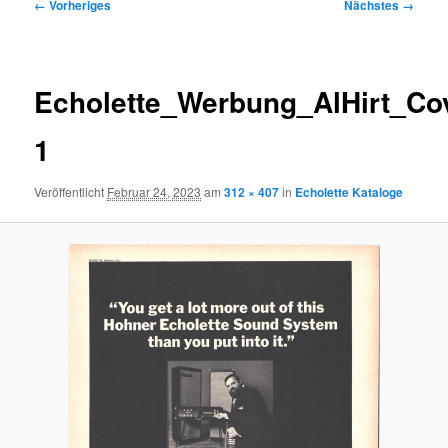
Bilder-
← Vorheriges
Nächstes →
Navigation
Echolette_Werbung_AlHirt_Co
1
Veröffentlicht
Februar 24, 2023
am
312 × 407
in
Echolette Kataloge