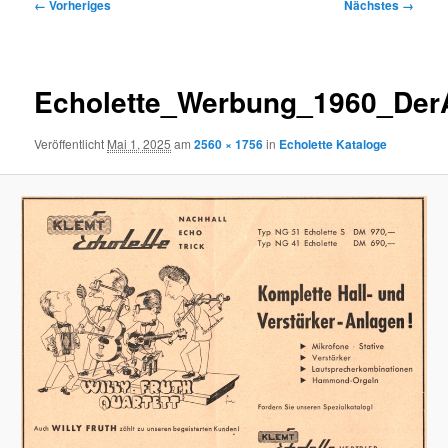
Bilder-
← Vorheriges
Nächstes →
Navigation
Echolette_Werbung_1960_DerA
Veröffentlicht
Mai 1, 2025
am
2560 × 1756
in
Echolette Kataloge