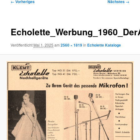
Bilder-
← Vorheriges
Nächstes →
Navigation
Echolette_Werbung_1960_DerA
Veröffentlicht
Mai 1, 2025
am
2560 × 1819
in
Echolette Kataloge