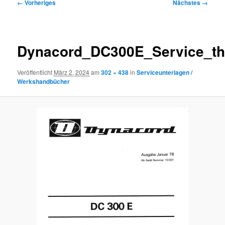
Bilder-
← Vorheriges
Nächstes →
Navigation
Dynacord_DC300E_Service_th
Veröffentlicht
März 2, 2024
am
302 × 438
in
Serviceunterlagen /
Werkshandbücher