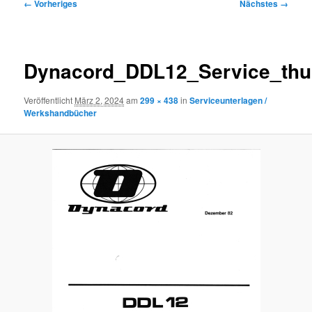
Bilder-
← Vorheriges
Nächstes →
Navigation
Dynacord_DDL12_Service_thu
Veröffentlicht
März 2, 2024
am
299 × 438
in
Serviceunterlagen /
Werkshandbücher