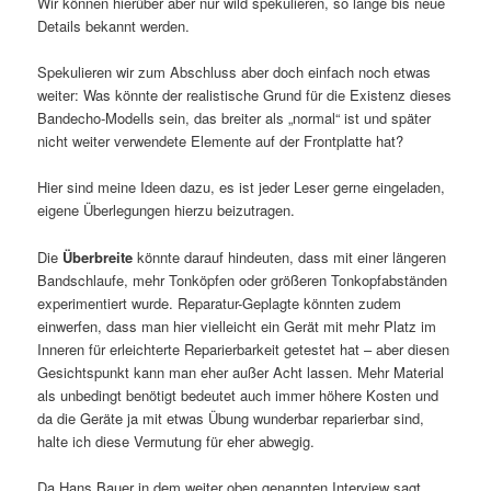
Wir können hierüber aber nur wild spekulieren, so lange bis neue
Details bekannt werden.
Spekulieren wir zum Abschluss aber doch einfach noch etwas
weiter: Was könnte der realistische Grund für die Existenz dieses
Bandecho-Modells sein, das breiter als „normal“ ist und später
nicht weiter verwendete Elemente auf der Frontplatte hat?
Hier sind meine Ideen dazu, es ist jeder Leser gerne eingeladen,
eigene Überlegungen hierzu beizutragen.
Die
Überbreite
könnte darauf hindeuten, dass mit einer längeren
Bandschlaufe, mehr Tonköpfen oder größeren Tonkopfabständen
experimentiert wurde. Reparatur-Geplagte könnten zudem
einwerfen, dass man hier vielleicht ein Gerät mit mehr Platz im
Inneren für erleichterte Reparierbarkeit getestet hat – aber diesen
Gesichtspunkt kann man eher außer Acht lassen. Mehr Material
als unbedingt benötigt bedeutet auch immer höhere Kosten und
da die Geräte ja mit etwas Übung wunderbar reparierbar sind,
halte ich diese Vermutung für eher abwegig.
Da Hans Bauer in dem weiter oben genannten Interview sagt,