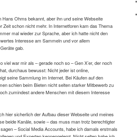
von Hans Ohms bekannt, aber ihn und seine Webseite
r Zeit schon nicht mehr. In Internetforen kam das Thema
mmer mal wieder zur Sprache, aber ich hatte nicht den
swertes Interesse am Sammeln und vor allem
 Geräte gab.
o viel war mir als – gerade noch so – Gen X’er, der noch
 hat, durchaus bewusst: Nicht jeder ist online,
eigt seine Sammlung im Internet. Bei Käufen auf den
men schien beim Bieten nicht selten starker Mitbewerb zu
doch zumindest andere Menschen mit diesem Interesse
mich hier sicherlich der Aufbau dieser Webseite und meines
se beide Kanäle, sowie – das muss man trotz berechtigter
 sagen – Social Media Accounts, habe ich damals erstmals
ollegen
und Experten kennengelernt. Nicht selten habe ich