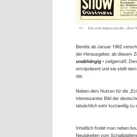
Das erste Impressum der „show bu
Bereits ab Januar 1962 versch
der Herausgeber, ab diesem Zeit
unabhängig
•
zeitgemäß
. Den
omnipräsent und sie stellt dami
dar.
Neben dem Nutzen für die „Echo
interessantes Bild der deutsc
tatsächlich sehr kurzweilig zu
Inhaltlich findet man neben b
Neuigkeiten vom Schallplatten