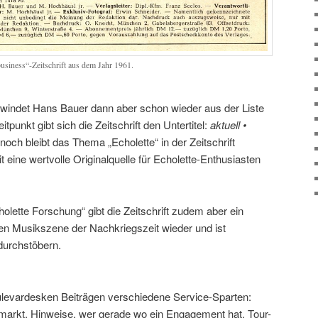
siness“-Zeitschrift aus dem Jahr 1961.
windet Hans Bauer dann aber schon wieder aus der Liste
punkt gibt sich die Zeitschrift den Untertitel:
aktuell •
noch bleibt das Thema „Echolette“ in der Zeitschrift
t eine wertvolle Originalquelle für Echolette-Enthusiasten
lette Forschung“ gibt die Zeitschrift zudem aber ein
hen Musikszene der Nachkriegszeit wieder und ist
 durchstöbern.
oulevardesken Beiträgen verschiedene Service-Sparten:
markt. Hinweise, wer gerade wo ein Engagement hat. Tour-