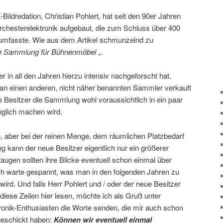
Z-Bildredation, Christian Pohlert, hat seit den 90er Jahren
chesterelektronik aufgebaut, die zum Schluss über 400
. umfasste. Wie aus dem Artikel schmunzelnd zu
te Sammlung für Bühnenmöbel
„.
er in all den Jahren hierzu intensiv nachgeforscht hat.
an einen anderen, nicht näher benannten Sammler verkauft
e Besitzer die Sammlung wohl voraussichtlich in ein paar
nglich machen wird.
, aber bei der reinen Menge, dem räumlichen Platzbedarf
kann der neue Besitzer eigentlich nur ein größerer
raugen sollten ihre Blicke eventuell schon einmal über
ch warte gespannt, was man in den folgenden Jahren zu
ird. Und falls Herr Pohlert und / oder der neue Besitzer
iese Zeilen hier lesen, möchte ich als Gruß unter
onik-Enthusiasten die Worte senden, die mir auch schon
geschickt haben:
Können wir eventuell einmal