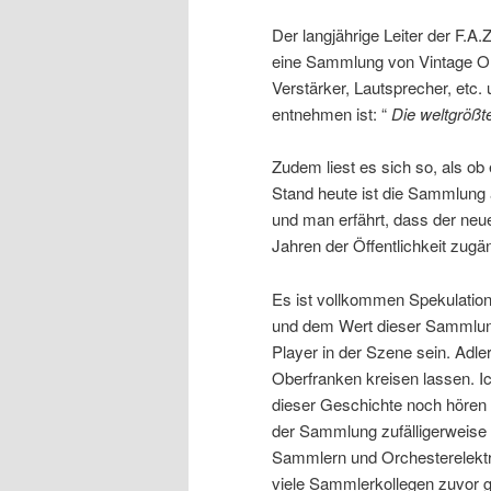
Der langjährige Leiter der F.A.
eine Sammlung von Vintage Or
Verstärker, Lautsprecher, etc
entnehmen ist: “
Die weltgröß
Zudem liest es sich so, als ob 
Stand heute ist die Sammlung 
und man erfährt, dass der neu
Jahren der Öffentlichkeit zugä
Es ist vollkommen Spekulation
und dem Wert dieser Sammlung 
Player in der Szene sein. Adle
Oberfranken kreisen lassen. I
dieser Geschichte noch hören w
der Sammlung zufälligerweise d
Sammlern und Orchesterelektr
viele Sammlerkollegen zuvor 