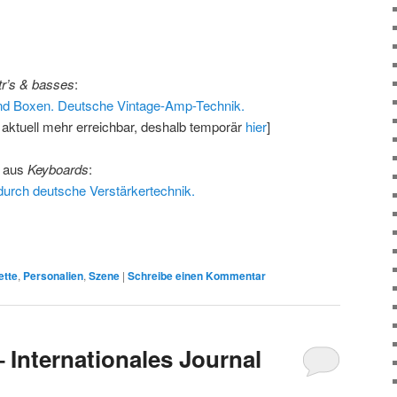
tr’s & basses
:
und Boxen. Deutsche Vintage-Amp-Technik.
ht aktuell mehr erreichbar, deshalb temporär
hier
]
s aus
Keyboards
:
t durch deutsche Verstärkertechnik.
ette
,
Personalien
,
Szene
|
Schreibe einen Kommentar
 Internationales Journal