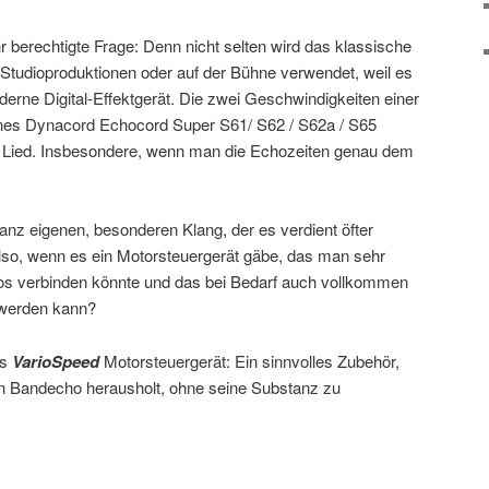
ehr berechtigte Frage: Denn nicht selten wird das klassische
 Studioproduktionen oder auf der Bühne verwendet, weil es
oderne Digital-Effektgerät. Die zwei Geschwindigkeiten einer
ines Dynacord Echocord Super S61/ S62 / S62a / S65
m Lied. Insbesondere, wenn man die Echozeiten genau dem
anz eigenen, besonderen Klang, der es verdient öfter
lso, wenn es ein Motorsteuergerät gäbe, das man sehr
hos verbinden könnte und das bei Bedarf auch vollkommen
 werden kann?
as
VarioSpeed
Motorsteuergerät: Ein sinnvolles Zubehör,
 Bandecho herausholt, ohne seine Substanz zu