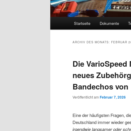
Hauptmenü
Startseite
Dokumente
T
ARCHIV DES MONATS:
FEBRUAR 2
Die VarioSpeed 
neues Zubehörge
Bandechos von 
Veröffentlicht am
Februar 7, 2026
Eine der häufigsten Fragen, 
Deutschland immer wieder gestel
irgendwie langsamer oder schne