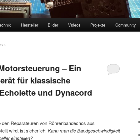
echnik
Hersteller
Bilder
Videos
Projekte
Community
026
Motorsteuerung – Ein
rät für klassische
Echolette und Dynacord
die den Reparateuren von Röhrenbandechos aus
lt wird, ist sicherlich:
Kann man die Bandgeschwindigkeit
ller einstellen?