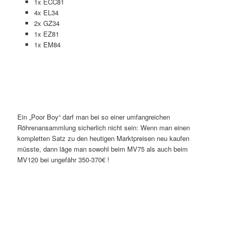
1x ECC81
4x EL34
2x GZ34
1x EZ81
1x EM84
Ein „Poor Boy“ darf man bei so einer umfangreichen
Röhrenansammlung sicherlich nicht sein: Wenn man einen
kompletten Satz zu den heutigen Marktpreisen neu kaufen
müsste, dann läge man sowohl beim MV75 als auch beim
MV120 bei ungefähr 350-370€ !