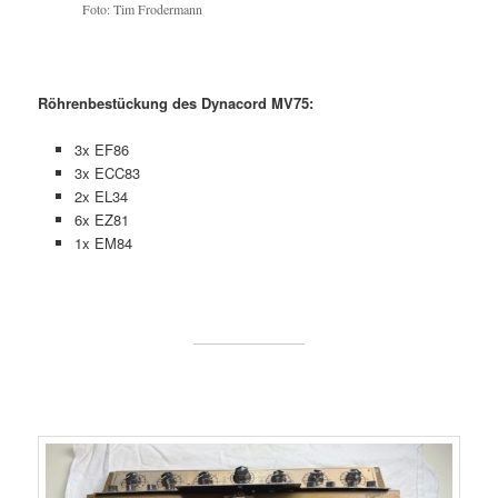
Foto: Tim Frodermann
Röhrenbestückung des Dynacord MV75:
3x EF86
3x ECC83
2x EL34
6x EZ81
1x EM84