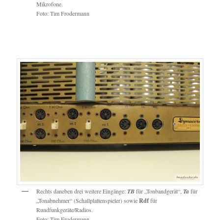
Mikrofon
Foto: Tim Frodermann
Rechts daneben drei weitere Eingänge:
TB
für „Tonbandgerät“,
Ta
für
„Tonabnehmer“ (Schallplattenspieler) sowie
Rdf
für
Rundfunkgeräte/Radios.
Foto: Tim Frodermann