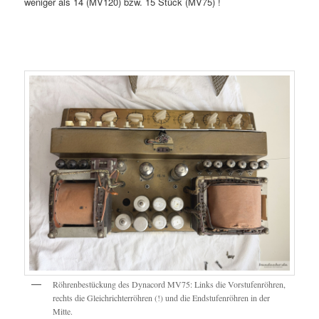
weniger als 14 (MV120) bzw. 15 Stück (MV75) !
Röhrenbestückung des Dynacord MV75: Links die Vorstufenröhren,
rechts die Gleichrichterröhren (!) und die Endstufenröhren in der
Mitte.