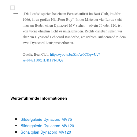
„Die Lords“ spielen bei einem Fernsehauftritt im Beat Club, im Jahr
1966, ihren großen Hit „Poor Boy“. In der Mitte der vier Lords sieht
man am Boden einen Dynacord MV stehen – ob ein 75 oder 120, ist
von vorne ohnehin nicht zu unterschieden. Rechts daneben sehen wir
aber ein Dynacord Echocord Bandecho, am rechten Bühnenrand zudem
zwei Dynacord Lautsprecherboxen.
Quelle: Beat Club,
https://youtu.be/ZwAe6CCqwUc?
si=N4u1B0QHJK1YRUQe
Weiterführende Informationen
Bildergalerie Dynacord MV75
Bildergalerie Dynacord MV120
Schaltplan Dynacord MV120